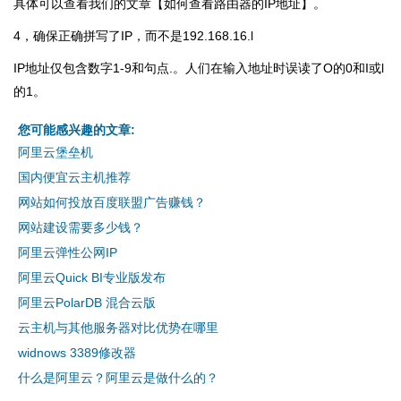
具体可以查看我们的文章【如何查看路由器的IP地址】。
4，确保正确拼写了IP，而不是192.168.16.l
IP地址仅包含数字1-9和句点.。人们在输入地址时误读了O的0和I或l
的1。
您可能感兴趣的文章:
阿里云堡垒机
国内便宜云主机推荐
网站如何投放百度联盟广告赚钱？
网站建设需要多少钱？
阿里云弹性公网IP
阿里云Quick BI专业版发布
阿里云PolarDB 混合云版
云主机与其他服务器对比优势在哪里
widnows 3389修改器
什么是阿里云？阿里云是做什么的？