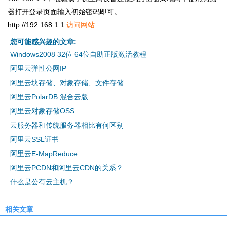
器打开登录页面输入初始密码即可。
http://192.168.1.1
访问网站
您可能感兴趣的文章:
Windows2008 32位 64位自助正版激活教程
阿里云弹性公网IP
阿里云块存储、对象存储、文件存储
阿里云PolarDB 混合云版
阿里云对象存储OSS
云服务器和传统服务器相比有何区别
阿里云SSL证书
阿里云E-MapReduce
阿里云PCDN和阿里云CDN的关系？
什么是公有云主机？
相关文章