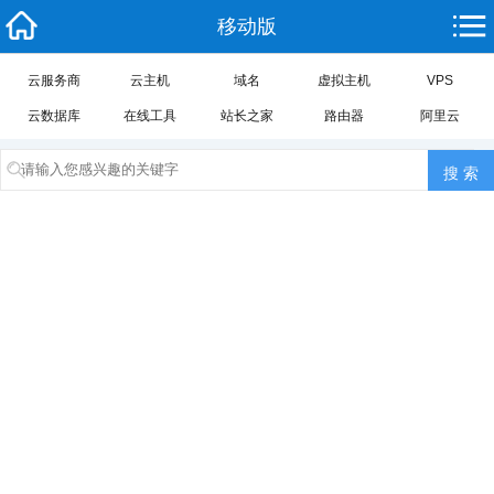
移动版
云服务商
云主机
域名
虚拟主机
VPS
云数据库
在线工具
站长之家
路由器
阿里云