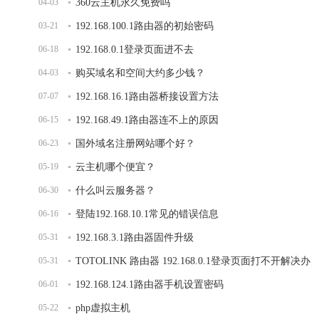
04-03
360云主机永久免费吗
03-21
192.168.100.1路由器的初始密码
06-18
192.168.0.1登录页面进不去
04-03
购买域名和空间大约多少钱？
07-07
192.168.16.1路由器桥接设置方法
06-15
192.168.49.1路由器连不上的原因
06-23
国外域名注册网站哪个好？
05-19
云主机哪个便宜？
06-30
什么叫云服务器？
06-16
登陆192.168.10.1常见的错误信息
05-31
192.168.3.1路由器固件升级
05-31
TOTOLINK 路由器 192.168.0.1登录页面打不开解决办
06-01
法
192.168.124.1路由器手机设置密码
05-22
php虚拟主机