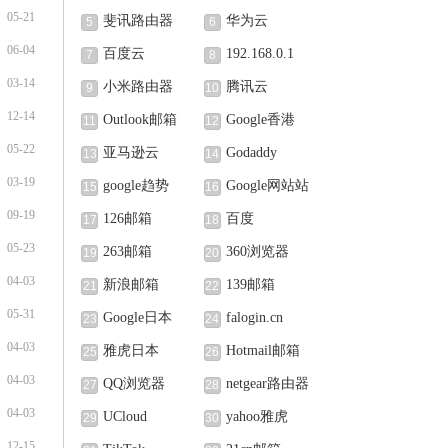
05-21
斐讯路由器
华为云
5
6
06-04
百度云
192.168.0.1
7
8
03-14
小米路由器
腾讯云
9
10
12-14
Outlook邮箱
Google香港
11
12
05-22
亚马逊云
Godaddy
13
14
03-19
google趋势
Google网站站
15
16
09-19
长中心
126邮箱
百度
17
18
05-23
263邮箱
360浏览器
19
20
04-03
新浪邮箱
139邮箱
21
22
05-31
Google日本
falogin.cn
23
24
04-03
雅虎日本
Hotmail邮箱
25
26
04-03
QQ浏览器
netgear路由器
27
28
04-03
UCloud
yahoo雅虎
29
30
12-15