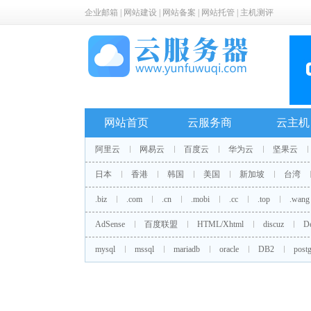
企业邮箱
|
网站建设
|
网站备案
|
网站托管
|
主机测评
网站首页
云服务商
云主机
阿里云
网易云
百度云
华为云
坚果云
日本
香港
韩国
美国
新加坡
台湾
.biz
.com
.cn
.mobi
.cc
.top
.wang
AdSense
百度联盟
HTML/Xhtml
discuz
D
mysql
mssql
mariadb
oracle
DB2
postg