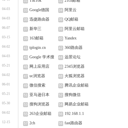
TikTok
21cn邮箱
31
32
04-03
Google德国
阿里云
33
34
04-03
迅捷路由器
QQ邮箱
35
36
06-07
新华三
阿里云邮箱
37
38
03-15
163邮箱
Yandex
39
40
04-02
tplogin.cn
360路由器
41
42
04-03
Google 学术搜
远景论坛
43
44
05-21
索
网上应用店
2345浏览器
45
46
04-02
uc浏览器
火狐浏览器
47
48
06-01
微信搜索
腾讯企业邮箱
49
50
05-21
亚马逊日本
搜狗微信
51
52
05-30
搜狗浏览器
网易企业邮箱
53
54
04-02
263企业邮箱
192.168.1.1
55
56
12-15
2ch
fast路由器
57
58