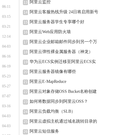
阿里云监控
13
06-11
阿里云客服热线升级 24日将启用新号
14
03-15
阿里云服务器学生专享哪个好
15
03-21
阿里云Web应用防火墙
16
12-14
阿里云企业邮箱邮件同步到另一个万
17
04-03
阿里云弹性裸金属服务器（神龙）
18
06-16
华为云ECS实例迁移至阿里云ECS实
19
06-19
例的
阿里云服务器镜像有哪些
20
05-23
阿里云E-MapReduce
21
05-27
阿里云对象存储OSS Bucket名称创建
22
07-07
完可
如何将数据同步到阿里云OSS？
23
03-16
阿里云负载均衡（SLB）
24
04-03
阿里云虚拟主机通过域名跳转目录的
25
04-03
阿里云短信服务
26