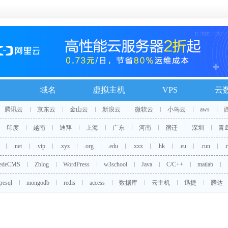
域名
虚拟主机
VPS
云
腾讯云
京东云
金山云
新浪云
微软云
小鸟云
aws
印度
越南
迪拜
上海
广东
河南
宿迁
深圳
青
.net
.vip
.xyz
.org
.edu
.xxx
.hk
.eu
.run
.
edeCMS
Zblog
WordPress
w3school
Java
C/C++
matlab
resql
mongodb
redis
access
数据库
云主机
迅捷
腾达