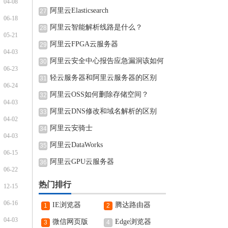
04-08
阿里云Elasticsearch
27
06-18
阿里云智能解析线路是什么？
28
05-21
阿里云FPGA云服务器
29
04-03
阿里云安全中心报告应急漏洞该如何
30
06-23
轻云服务器和阿里云服务器的区别
31
06-24
阿里云OSS如何删除存储空间？
32
04-03
阿里云DNS修改和域名解析的区别
33
04-02
阿里云安骑士
34
04-03
阿里云DataWorks
35
06-15
阿里云GPU云服务器
36
06-22
热门排行
12-15
06-16
IE浏览器
腾达路由器
1
2
04-03
微信网页版
Edge浏览器
3
4