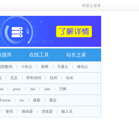
阿里云登录
数据库
在线工具
站长之家
西部数码
小米云
新网
天翼云
移动云
岛
北京
呼和浩特
杭州
站长
red
.press
.bid
.kim
万网
Fortran
seo
搜索
通信
斐讯
路由器
浏览器
输入法