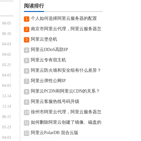
阅读排行
个人如何选择阿里云服务器的配置
1
06-05
南京市阿里云代理，阿里云服务器怎
2
06-18
阿里云堡垒机
3
04-03
阿里云DDoS高防IP
4
04-02
阿里云专有宿主机
5
03-21
阿里云防火墙和安全组有什么差异？
6
04-03
阿里云弹性公网IP
7
04-03
阿里云PCDN和阿里云CDN的关系？
8
12-14
阿里云客服热线号码升级
9
12-14
徐州市阿里云代理，阿里云服务器怎
10
06-15
如何删除阿里云创建了镜像、磁盘的
11
05-23
阿里云PolarDB 混合云版
12
04-03