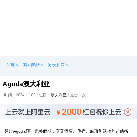
首页
>
国外网站
>
澳大利亚
>
Agoda澳大利亚
时间：2024-11-09 | 栏目：
澳大利亚
| 点击：
次
通过Agoda预订完美假期，享受酒店、住宿、航班和活动的超值折