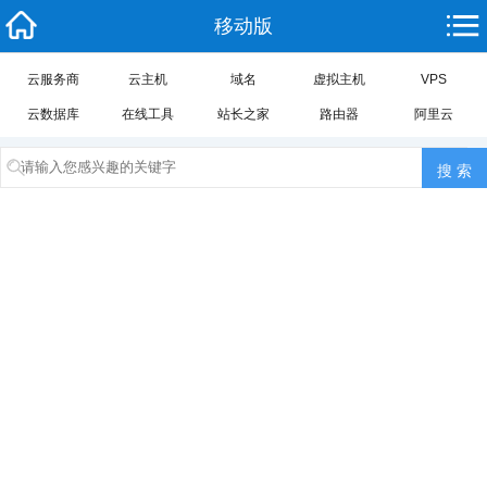
移动版
云服务商
云主机
域名
虚拟主机
VPS
云数据库
在线工具
站长之家
路由器
阿里云