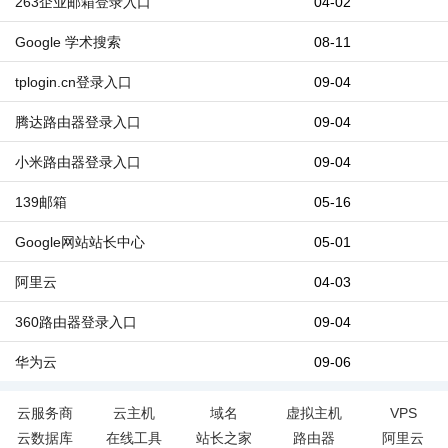
263企业邮箱登录入口
04-02
Google 学术搜索
08-11
tplogin.cn登录入口
09-04
腾达路由器登录入口
09-04
小米路由器登录入口
09-04
139邮箱
05-16
Google网站站长中心
05-01
阿里云
04-03
360路由器登录入口
09-04
华为云
09-06
云服务商
云主机
域名
虚拟主机
VPS
云数据库
在线工具
站长之家
路由器
阿里云